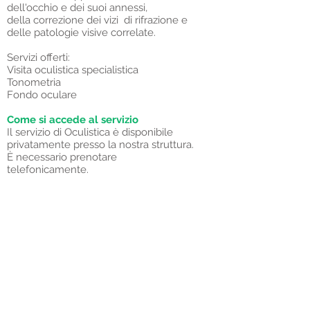
dell'occhio e dei suoi annessi,
della
correzione dei vizi
di rifrazione e
delle patologie visive correlate.
Servizi offerti:
Visita oculistica specialistica
Tonometria
Fondo oculare
Come si accede al servizio
Il servizio di Oculistica è disponibile
privatamente presso la nostra struttura.
È necessario prenotare
telefonicamente.
Dott. Andrea Di Gregorio
Specialista in Oculistica
Dott. Marco Di Gregorio
Specialista in Oculistica